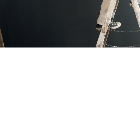
BENEDIKT STICKSEL
Maler- und Lackierermeister
Gutenbergstr. 4
63755 Alzenau
So finden Sie mich
Nutzen Sie den interaktiven La­ge­plan
Kontakt
Telefon: +49 6023 9179155